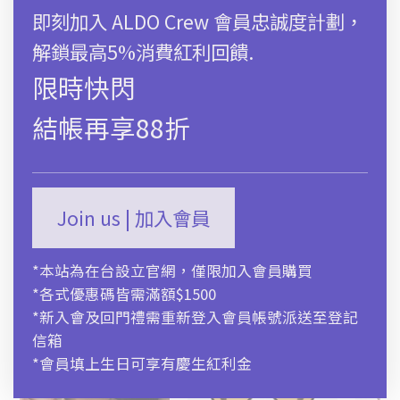
即刻加入 ALDO Crew 會員忠誠度計劃，
加入購物袋
解鎖最高5%消費紅利回饋.
尺碼對照表
限時快閃
結帳再享88折
商品描述
運送及售後服務
Join us | 加入會員
*本站為在台設立官網，僅限加入會員購買
*各式優惠碼皆需滿額$1500
*新入會及回門禮需重新登入會員帳號派送至登記
信箱
*會員填上生日可享有慶生紅利金