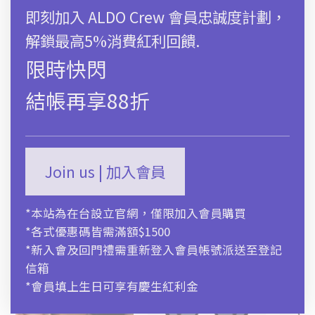
即刻加入 ALDO Crew 會員忠誠度計劃，
加入購物袋
解鎖最高5%消費紅利回饋.
尺碼對照表
限時快閃
結帳再享88折
商品描述
運送及售後服務
Join us | 加入會員
*本站為在台設立官網，僅限加入會員購買
*各式優惠碼皆需滿額$1500
*新入會及回門禮需重新登入會員帳號派送至登記
信箱
*會員填上生日可享有慶生紅利金