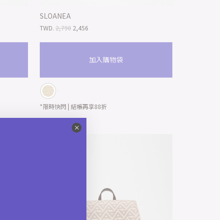
SLOANEA
TWD.
2,790
2,456
加入購物袋
*限時快閃 | 結帳再享88折