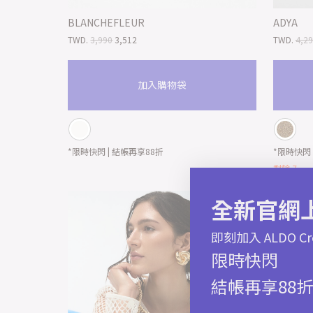
BLANCHEFLEUR
ADYA
TWD.
3,990
3,512
TWD.
4,2
加入購物袋
*限時快閃 | 結帳再享88折
*限時快閃 
剩餘
7
全新官網
即刻加入 ALDO
限時快閃
結帳再享88折