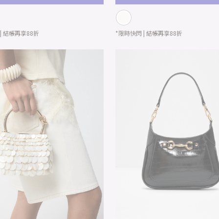
| 結帳再享88折
*限時快閃 | 結帳再享88折