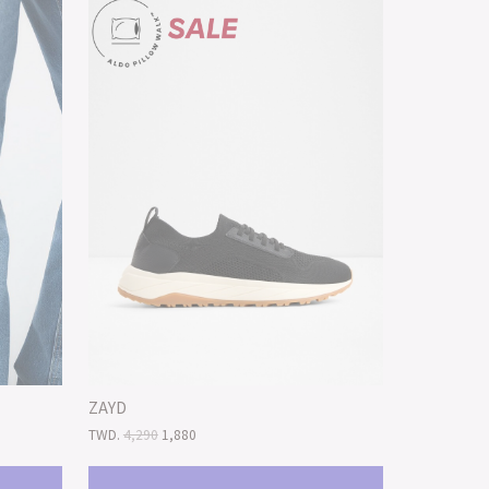
ZAYD
TWD.
4,290
1,880