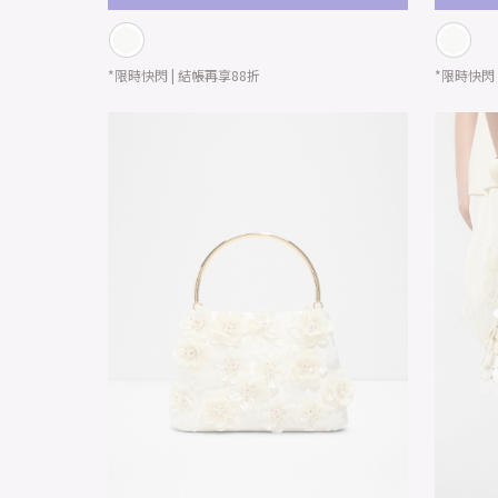
*限時快閃 | 結帳再享88折
*限時快閃 