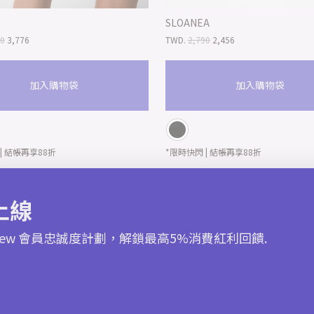
SLOANEA
90
3,776
TWD.
2,790
2,456
加入購物袋
加入購物袋
| 結帳再享88折
*限時快閃 | 結帳再享88折
上線
 Crew 會員忠誠度計劃，解鎖最高5%消費紅利回饋.