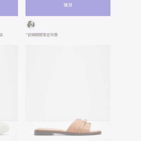
購買
袋
*官網期間限定特惠