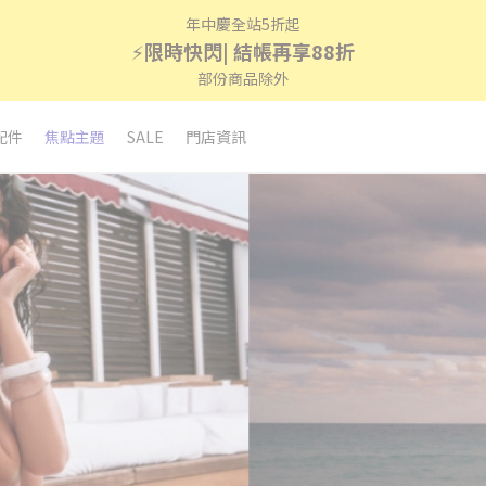
年中慶全站5折起
⚡
限時快閃| 結帳再享88折
部份商品除外
配件
焦點主題
SALE
門店資訊