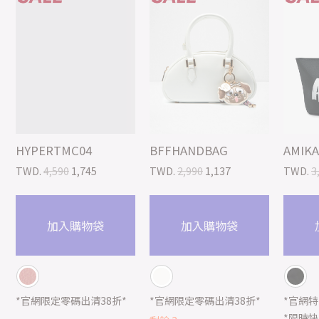
HYPERTMC04
BFFHANDBAG
AMIKA
TWD.
4,590
1,745
TWD.
2,990
1,137
TWD.
3
加入購物袋
加入購物袋
*官網限定零碼出清38折*
*官網限定零碼出清38折*
*官網特
*限時快