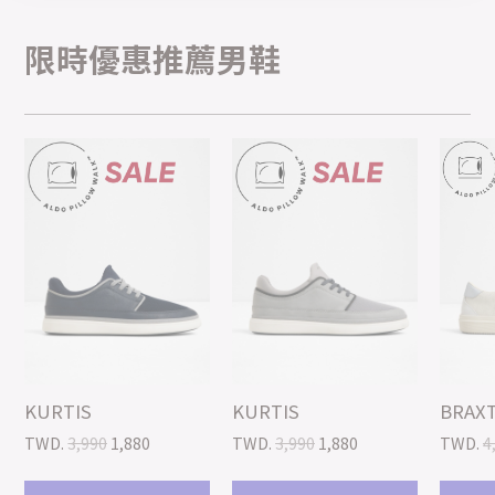
限時優惠推薦男鞋
KURTIS
KURTIS
BRAX
TWD.
3,990
1,880
TWD.
3,990
1,880
TWD.
4