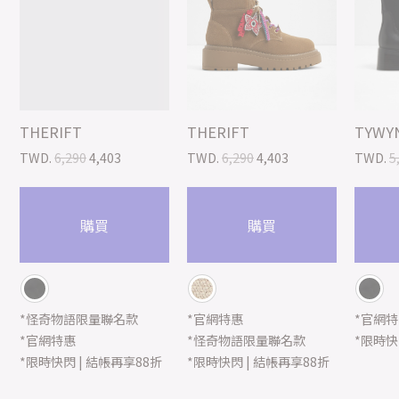
THERIFT
THERIFT
TYWY
TWD.
6,290
4,403
TWD.
6,290
4,403
TWD.
5
購買
購買
*怪奇物語限量聯名款
*官網特惠
*官網
*官網特惠
*怪奇物語限量聯名款
*限時快
*限時快閃 | 結帳再享88折
*限時快閃 | 結帳再享88折