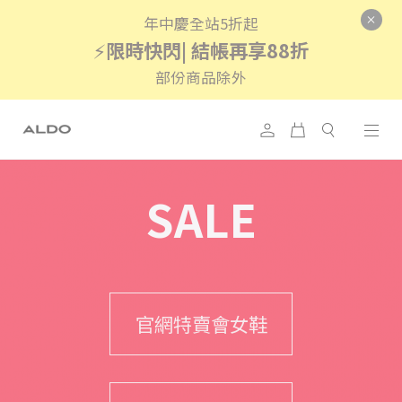
年中慶全站5折起
⚡
限時快閃| 結帳再享88折
部份商品除外
SALE
官網特賣會女鞋