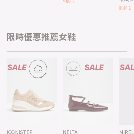
剩餘
2
剩餘
2
限時優惠推薦女鞋
ICONISTEP
NELTA
MIREL