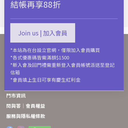
結帳再享88折
Join us | 加入會員
關於ALDO
*本站為在台設立官網，僅限加入會員購買
購物流程
*各式優惠碼皆需滿額$1500
聯絡我們
*新入會及回門禮需重新登入會員帳號派送至登記
信箱
商品保養
*會員填上生日可享有慶生紅利金
訂單追蹤
門市資訊
問與答｜會員權益
服務與隱私權條款