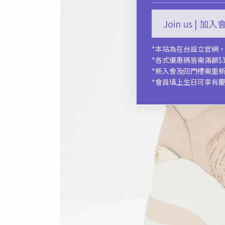
Join us | 加
*本站為在台設立官網
*各式優惠碼皆需滿額$1
*新入會及回門禮需重
*會員填上生日可享有