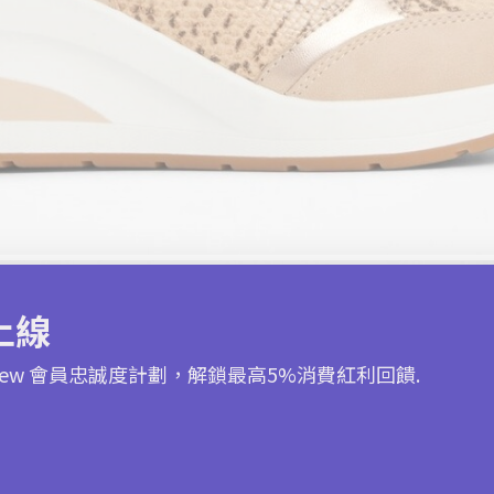
上線
 Crew 會員忠誠度計劃，解鎖最高5%消費紅利回饋.