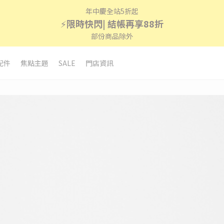
年中慶全站5折起
⚡
限時快閃| 結帳再享88折
部份商品除外
配件
焦點主題
SALE
門店資訊