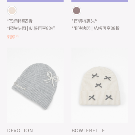
*官網特惠5折
*官網特惠5折
*限時快閃 | 結帳再享88折
*限時快閃 | 結帳再享88折
剩餘
9
DEVOTION
BOWLERETTE