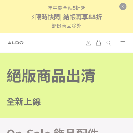
年中慶全站5折起
⚡
限時快閃| 結帳再享88折
部份商品除外
絕版商品出清
全新上線