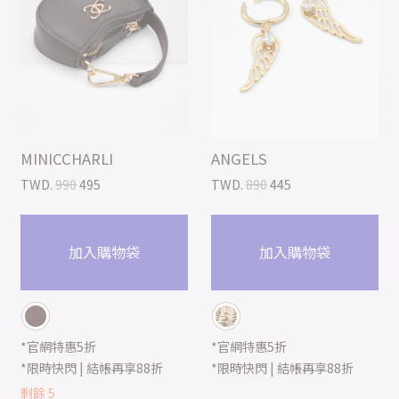
MINICCHARLI
ANGELS
TWD.
990
495
TWD.
890
445
加入購物袋
加入購物袋
*官網特惠5折
*官網特惠5折
*限時快閃 | 結帳再享88折
*限時快閃 | 結帳再享88折
剩餘
5