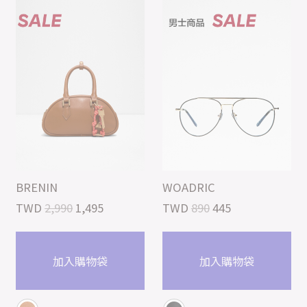
BRENIN
WOADRIC
TWD
2,990
1,495
TWD
890
445
加入購物袋
加入購物袋