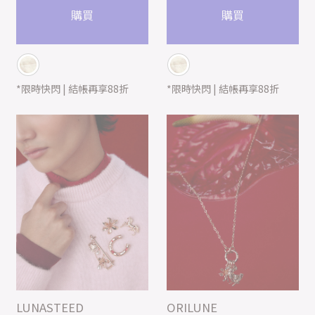
購買
購買
*限時快閃 | 結帳再享88折
*限時快閃 | 結帳再享88折
LUNASTEED
ORILUNE