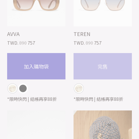
AVVA
TEREN
TWD.
890
757
TWD.
890
757
加入購物袋
完售
*限時快閃 | 結帳再享88折
*限時快閃 | 結帳再享88折