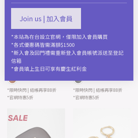
Join us | 加入會員
SPORTYY
DAPPER
TWD.
990
495
TWD.
1,590
795
*本站為在台設立官網，僅限加入會員購買
*各式優惠碼皆需滿額$1500
*新入會及回門禮需重新登入會員帳號派送至登記
加入購物袋
加入購物袋
信箱
*會員填上生日可享有慶生紅利金
*限時快閃 | 結帳再享88折
*限時快閃 | 結帳再享88折
*官網特惠5折
*官網特惠5折