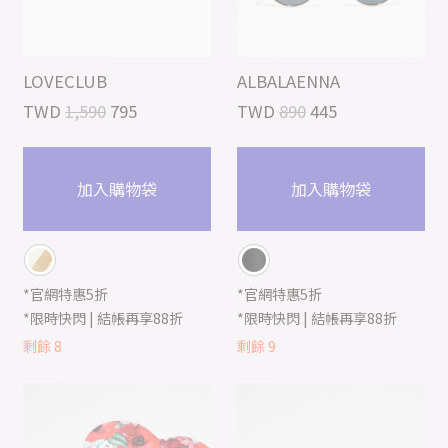
LOVECLUB
ALBALAENNA
TWD
1,590
795
TWD
890
445
加入購物袋
加入購物袋
*官網特惠5折
*官網特惠5折
*限時快閃 | 結帳再享88折
*限時快閃 | 結帳再享88折
剩餘
8
剩餘
9