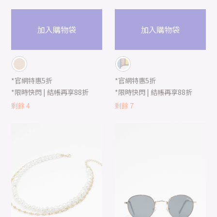
加入購物袋
加入購物袋
*官網特惠5折
*官網特惠5折
*限時快閃 | 結帳再享88折
*限時快閃 | 結帳再享88折
剩餘
4
剩餘
7