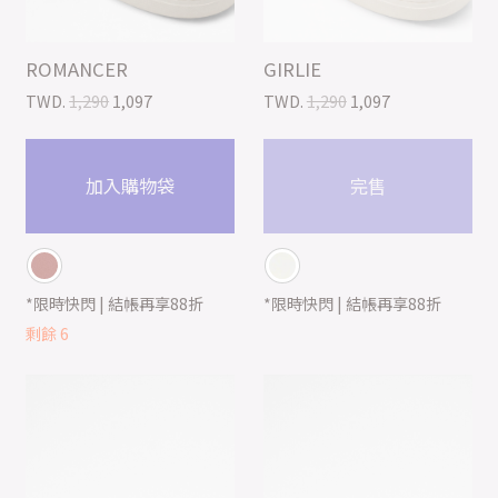
ROMANCER
GIRLIE
TWD.
1,290
1,097
TWD.
1,290
1,097
加入購物袋
完售
*限時快閃 | 結帳再享88折
*限時快閃 | 結帳再享88折
剩餘
6