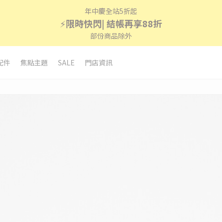
年中慶全站5折起
⚡
限時快閃| 結帳再享88折
部份商品除外
配件
焦點主題
SALE
門店資訊