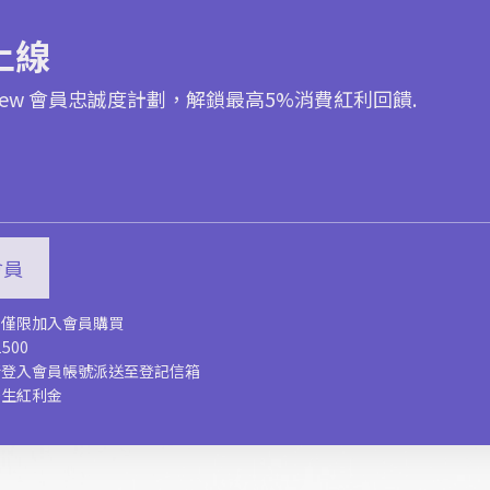
上線
 Crew 會員忠誠度計劃，解鎖最高5%消費紅利回饋.
入會員
，僅限加入會員購買
500
新登入會員帳號派送至登記信箱
慶生紅利金