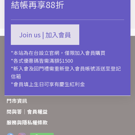
結帳再享88折
Join us | 加入會員
關於ALDO
*本站為在台設立官網，僅限加入會員購買
購物流程
*各式優惠碼皆需滿額$1500
聯絡我們
*新入會及回門禮需重新登入會員帳號派送至登記
信箱
商品保養
*會員填上生日可享有慶生紅利金
訂單追蹤
門市資訊
問與答｜會員權益
服務與隱私權條款