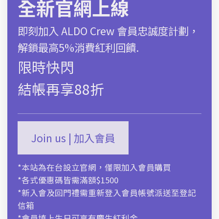
全新官網上線
加入購物袋
即刻加入 ALDO Crew 會員忠誠度計劃，
尺碼對照表
解鎖最高5%消費紅利回饋.
限時快閃
商品描述
結帳再享88折
運送及售後服務
Join us | 加入會員
*本站為在台設立官網，僅限加入會員購買
*各式優惠碼皆需滿額$1500
*新入會及回門禮需重新登入會員帳號派送至登記
信箱
*會員填上生日可享有慶生紅利金