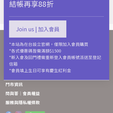
結帳再享88折
Join us | 加入會員
關於ALDO
*本站為在台設立官網，僅限加入會員購買
購物流程
*各式優惠碼皆需滿額$1500
聯絡我們
*新入會及回門禮需重新登入會員帳號派送至登記
信箱
商品保養
*會員填上生日可享有慶生紅利金
訂單追蹤
門市資訊
問與答｜會員權益
服務與隱私權條款