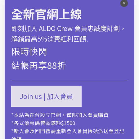
*官網特惠68折
*限時快閃 | 結帳再享88折
男涼拖鞋
全新官網上線
即刻加入 ALDO Crew 會員忠誠度計劃，
選擇選項
解鎖最高5%消費紅利回饋.
限時快閃
尺碼對照表
結帳再享88折
商品描述
運送及售後服務
Join us | 加入會員
*本站為在台設立官網，僅限加入會員購買
*各式優惠碼皆需滿額$1500
*新入會及回門禮需重新登入會員帳號派送至登記
信箱