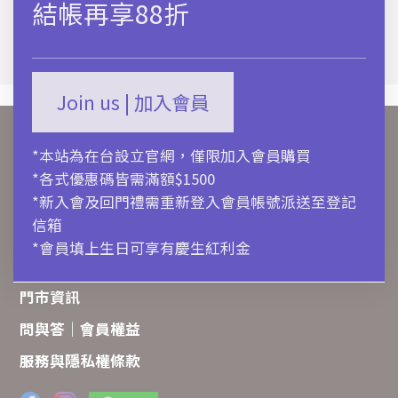
結帳再享88折
Join us | 加入會員
關於ALDO
*本站為在台設立官網，僅限加入會員購買
購物流程
*各式優惠碼皆需滿額$1500
聯絡我們
*新入會及回門禮需重新登入會員帳號派送至登記
信箱
商品保養
*會員填上生日可享有慶生紅利金
訂單追蹤
門市資訊
問與答｜會員權益
服務與隱私權條款