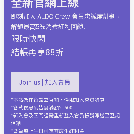
全新官網上線
*官網期間限定特惠
即刻加入 ALDO Crew 會員忠誠度計劃，
解鎖最高5%消費紅利回饋.
選擇選項
限時快閃
尺碼對照表
結帳再享88折
商品描述
Join us | 加入會員
運送及售後服務
*本站為在台設立官網，僅限加入會員購買
*各式優惠碼皆需滿額$1500
*新入會及回門禮需重新登入會員帳號派送至登記
信箱
*會員填上生日可享有慶生紅利金