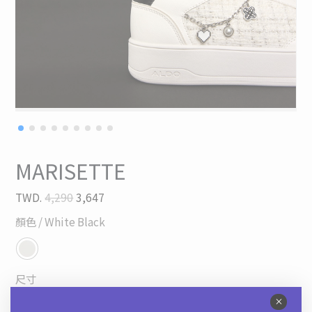
MARISETTE
TWD.
4,290
3,647
顏色
/ White Black
尺寸
35
36
37
38
39
40
41