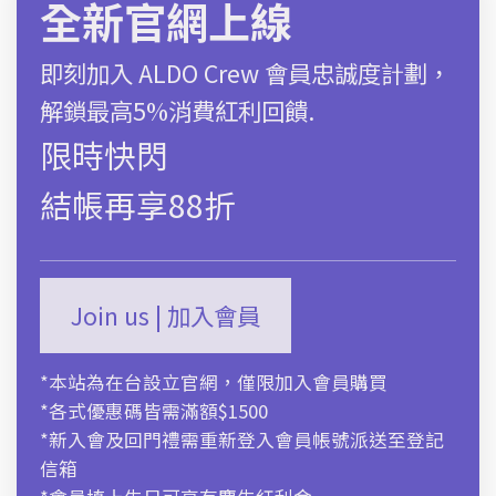
全新官網上線
*限時快閃 | 結帳再享88折
即刻加入 ALDO Crew 會員忠誠度計劃，
解鎖最高5%消費紅利回饋.
選擇選項
限時快閃
尺碼對照表
結帳再享88折
商品描述
運送及售後服務
Join us | 加入會員
*本站為在台設立官網，僅限加入會員購買
*各式優惠碼皆需滿額$1500
*新入會及回門禮需重新登入會員帳號派送至登記
信箱