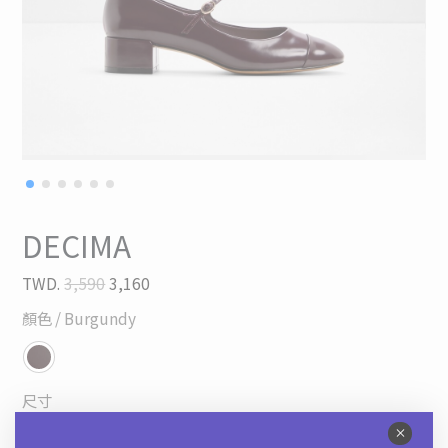
DECIMA
TWD.
3,590
3,160
顏色
/ Burgundy
尺寸
36
37
38
39