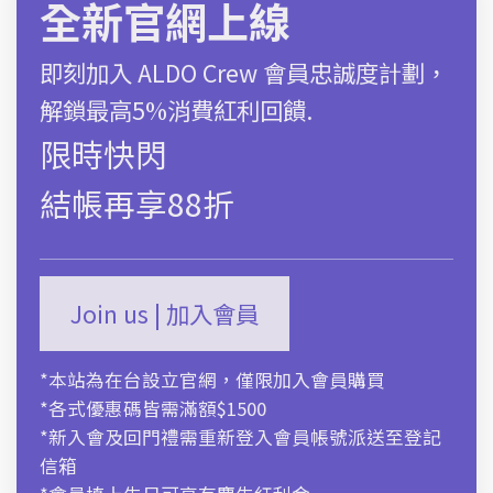
全新官網上線
*限時快閃 | 結帳再享88折
即刻加入 ALDO Crew 會員忠誠度計劃，
解鎖最高5%消費紅利回饋.
選擇選項
限時快閃
尺碼對照表
結帳再享88折
商品描述
運送及售後服務
Join us | 加入會員
*本站為在台設立官網，僅限加入會員購買
*各式優惠碼皆需滿額$1500
*新入會及回門禮需重新登入會員帳號派送至登記
信箱