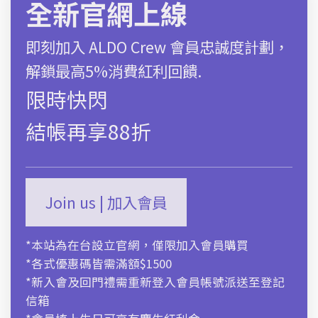
全新官網上線
*限時快閃 | 結帳再享88折
即刻加入 ALDO Crew 會員忠誠度計劃，
解鎖最高5%消費紅利回饋.
選擇選項
限時快閃
尺碼對照表
結帳再享88折
商品描述
運送及售後服務
Join us | 加入會員
*本站為在台設立官網，僅限加入會員購買
*各式優惠碼皆需滿額$1500
*新入會及回門禮需重新登入會員帳號派送至登記
信箱