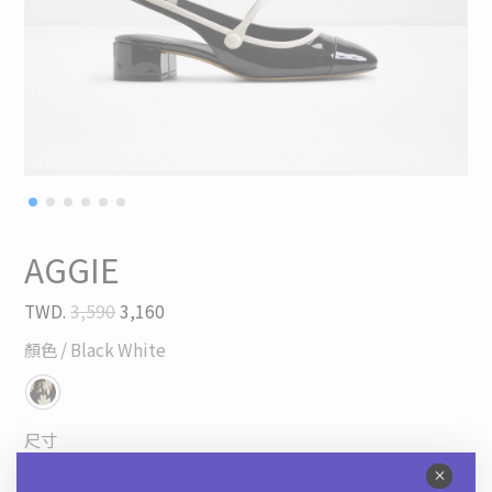
AGGIE
TWD.
3,590
3,160
顏色
/ Black White
尺寸
35
36
37
38
39
40