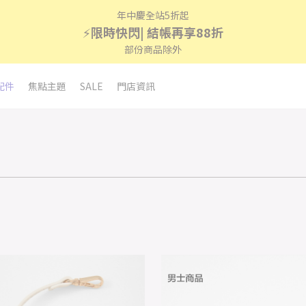
年中慶全站5折起
⚡
限時快閃| 結帳再享88折
部份商品除外
配件
焦點主題
SALE
門店資訊