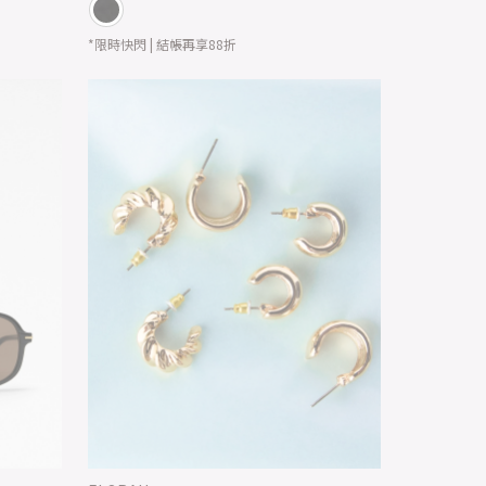
*限時快閃 | 結帳再享88折