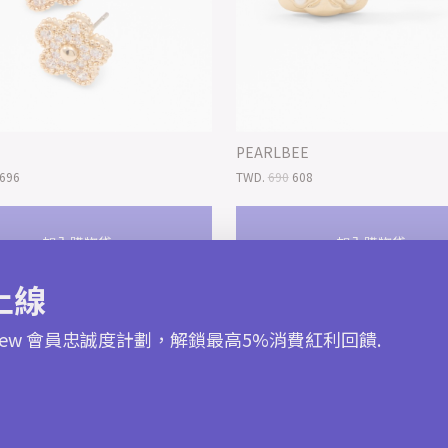
PEARLBEE
696
TWD.
690
608
加入購物袋
加入購物袋
上線
 Crew 會員忠誠度計劃，解鎖最高5%消費紅利回饋.
| 結帳再享88折
*限時快閃 | 結帳再享88折