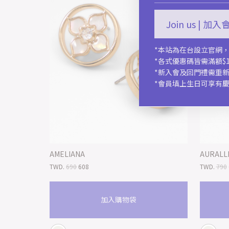
Join us | 加
*本站為在台設立官網
*各式優惠碼皆需滿額$1
*新入會及回門禮需重
*會員填上生日可享有
AMELIANA
AURALL
TWD.
690
608
TWD.
790
加入購物袋